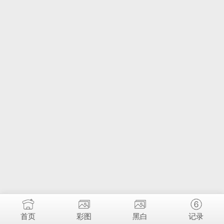
首页
彩图
黑白
记录