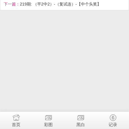
下一篇：
219期: （平2中2）-（复试连）-【中个头奖】
首页
彩图
黑白
记录