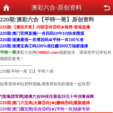
澳彩六合-原创资料
220期:澳彩六合【平特一尾】原创资料
220期:【最快开奖】内部③肖③码★推荐-香港直播
220期:澳门官网直播(一肖四码10中10)快来围观
220期:港澳最强一肖博四码〓平特一肖100％准
220期:港澳宝典①码100%准狂赚3000万独家规律
平特一尾
澳彩六合网(
588665.com
)独家提供，请保存牢记本站长
期跟踪参考！
-------------------------
220
期:平特一尾【5】平码？准
-------------------------
如果觉得本站资料准确,请推荐给你的朋友一起欣赏!
*[彩集团官网]港澳六合99倍注册送29元十年信誉保障
220期:澳门六宝典[火爆③肖]★[赚钱⑥码]最新规律
220期:澳门藏宝阁[④肖④码]★[平特一肖]独家专研